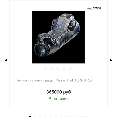
Код: 76588
◀
▶
Тепловизионный прицел Pulsar Trail 3 LRF XR50
Б
365000 руб
В наличии