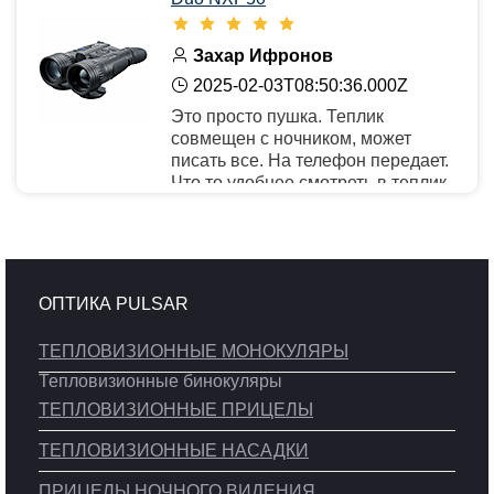
Захар Ифронов
2025-02-03T08:50:36.000Z
Это просто пушка. Теплик
совмещен с ночником, может
писать все. На телефон передает.
Что то удобнее смотреть в теплик,
особенно по холоду, теплик все
кажет. А вот если бывает тепло,
вечером, в теплике все сливается.
Тут ночник даже днем все
показывает.
ОПТИКА PULSAR
ТЕПЛОВИЗИОННЫЕ МОНОКУЛЯРЫ
Тепловизионные бинокуляры
ТЕПЛОВИЗИОННЫЕ ПРИЦЕЛЫ
ТЕПЛОВИЗИОННЫЕ НАСАДКИ
ПРИЦЕЛЫ НОЧНОГО ВИДЕНИЯ