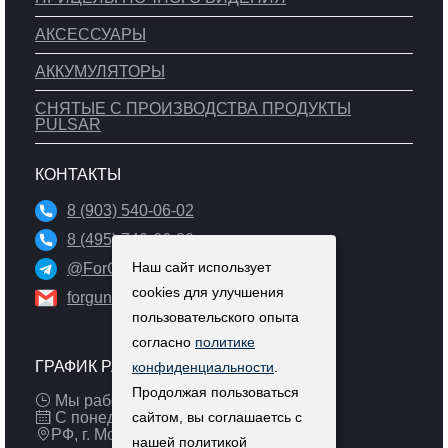
АКСЕССУАРЫ
АККУМУЛЯТОРЫ
СНЯТЫЕ С ПРОИЗВОДСТВА ПРОДУКТЫ
PULSAR
КОНТАКТЫ
8 (903) 540-06-02
8 (495) 740-66-80
Наш сайт использует
@ForGun_ru
cookies для улучшения
forgun@inbox.ru
пользовательского опыта
согласно
политике
ГРАФИК РАБОТЫ
конфиденциальности
.
Продолжая пользоваться
Мы работаем: 9:00 — 19:00 (МСК)
С понедельника по пятницу
сайтом, вы соглашаетсь с
РФ, г. Москва
нашей политикой