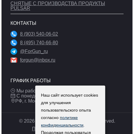
СНЯТЫЕ С ПРОИЗВОДСТВА ПРОДУКТЫ
PULSAR
КОНТАКТЫ
8 (903) 540-06-02
8 (495) 740-66-80
@ForGun_ru
forgun@inbox.ru
ГРАФИК РАБОТЫ
Мы работаем: 9:00 — 19:00 (МСК)
Наш сайт использует cookies
С понедельника по пятницу
РФ, г. Москва
для улучшения
пользовательского опыта
согласно
политике
© 2026 Pulsar-russia.ru. All Rights Reserved.
конфиденциальности
.
Политика конфиденциальности
Продолжая пользоваться