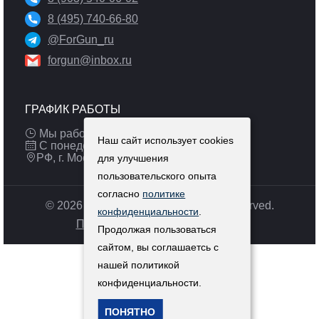
8 (495) 740-66-80
@ForGun_ru
forgun@inbox.ru
ГРАФИК РАБОТЫ
Мы работаем: 9:00 — 19:00 (МСК)
Наш сайт использует cookies
С понедельника по пятницу
РФ, г. Москва
для улучшения
пользовательского опыта
согласно
политике
© 2026 Pulsar-russia.ru. All Rights Reserved.
конфиденциальности
.
Политика конфиденциальности
Продолжая пользоваться
сайтом, вы соглашаетсь с
нашей политикой
конфиденциальности.
ПОНЯТНО