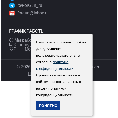
@ForGun_ru
forgun@inbox.ru
ГРАФИК РАБОТЫ
Мы работаем: 9:00 — 19:00 (МСК)
Наш сайт использует cookies
С понедельника по пятницу
для улучшения
РФ, г. Москва
пользовательского опыта
согласно
политике
© 2026 Pulsar-russia.ru. All Rights Reserved.
конфиденциальности
.
Политика конфиденциальности
Продолжая пользоваться
сайтом, вы соглашаетсь с
нашей политикой
конфиденциальности.
ПОНЯТНО