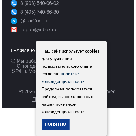
8 (903) 540-06-02
8 (495) 740-66-80
@ForGun_ru
forgun@inbox.ru
ГРАФИК РАБОТЫ
Наш сайт использует cookies
для улучшения
Мы работаем: 9:00 — 19:00 (МСК)
С понедельника по пятницу
пользовательского опыта
РФ, г. Москва
согласно
политике
конфиденциальности
.
Продолжая пользоваться
© 2026 Pulsar-russia.ru. All Rights Reserved.
сайтом, вы соглашаетсь с
Политика конфиденциальности
нашей политикой
конфиденциальности.
ПОНЯТНО