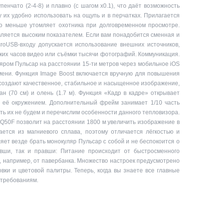
нчато (2-4-8) и плавно (с шагом х0.1), что даёт возможность
 их удобно использовать на ощупь и в перчатках. Прилагается
о меньше утомляет охотника при долговременном просмотре.
является высоким показателем. Если вам понадобится сменная и
roUSB-входу допускается использование внешних источников,
ких часов видео или съёмки тысячи фотографий. Коммуникация.
яром Пульсар на расстоянии 15-ти метров через мобильное iOS
емени. Функция Image Boost включается вручную для повышения
) создают качественное, стабильное и насыщенное изображение,
н (70 см) и олень (1.7 м). Функция «Кадр в кадре» открывает
а её окружением. Дополнительный фрейм занимает 1/10 часть
ть их не будем и перечислим особенности данного тепловизора.
XQ50F позволит на расстоянии 1800 м увеличить изображение в
ется из магниевого сплава, поэтому отличается лёгкостью и
яет везде брать монокуляр Пульсар с собой и не беспокоится о
евши, так и правши: Питание происходит от быстросменного
, например, от павербанка. Множество настроек предусмотрено
вки и цветовой палитры. Теперь, когда вы знаете все главные
 требованиям.