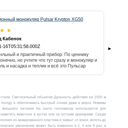
ионный монокуляр Pulsar Krypton XG50
Теп
Ф
 Кабенок
2
1-16T05:31:58.000Z
▶
Уни
нльный и практичный прибор. По ценнику
отс
конечно, но учтите что тут сразу и монокуляр и
тру
ль и насадка и теплик и всё это Пульсар
диа
 стали: Светосильный объектив Дальность действия на 1500 м
погоду и обеспечивать быстрый отклик даже в мороз Режимы
 внешнего питания На охоте тепловизор используется для
заметить животное в кустах или за густыми деревьями. Среди
полнен из армированного пластика и закрыт от влаги, вплоть до
тическое увеличение может быть изменено в 2, 4 или 8 раз, в