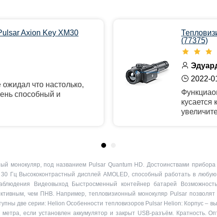
ulsar Axion Key XM30
Тепловиз
(77375)
Эдуард
2022-0
 ожидал что настолько,
Функциао
чень способный и
кусается 
увеличите
ый монокуляр, под названием Pulsar Quantum HD. Достоинствами прибора
 30 Гц Высококонтрастный дисплей AMOLED, способный работать в любую 
 наблюдения Видеовыход Быстросменный контейнер батарей Возможность
тивным, чем ПНВ. Например, тепловизионный монокуляр Pulsar позволят 
пны две серии: Helion Особенности тепловизоров Pulsar Helion: Корпус – вы
 метра, если установлен аккумулятор и закрыт USB-разъём. Кратность. Оп