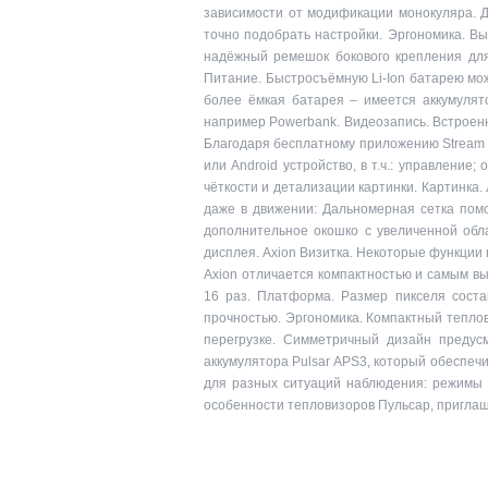
зависимости от модификации монокуляра. Д
точно подобрать настройки. Эргономика. Вы
надёжный ремешок бокового крепления для
Питание. Быстросъёмную Li-Ion батарею мож
более ёмкая батарея – имеется аккумулят
например Powerbank. Видеозапись. Встроенн
Благодаря бесплатному приложению Stream V
или Android устройство, в т.ч.: управлени
чёткости и детализации картинки. Картинка
даже в движении: Дальномерная сетка помог
дополнительное окошко с увеличенной обл
дисплея. Axion Визитка. Некоторые функции 
Axion отличается компактностью и самым в
16 раз. Платформа. Размер пикселя соста
прочностью. Эргономика. Компактный теплови
перегрузке. Симметричный дизайн предус
аккумулятора Pulsar APS3, который обеспеч
для разных ситуаций наблюдения: режимы п
особенности тепловизоров Пульсар, приглаш