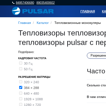
📞️
84957406680
89035400602
ГЛАВНАЯ
КА
Главная
Каталог
Тепловизионные монокуляры
Тепловизоры тепловизор
тепловизоры pulsar с п
Подобрано:
Разрешени
КАДРОВАЯ ЧАСТОТА
30 Гц
50 Гц
Часто
РАЗРЕШЕНИЕ МАТРИЦЫ
320 × 240
Сколько сто
384 × 288
640 × 480
В чем отлич
1928 × 1088
1280 × 720