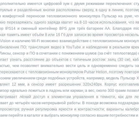
ополнительно имеется цифровой зум с двумя режимами переключения: ступе
пуклые и разделённые кнопки расположены сверху, в одну в линию, поэтому
 комфортной переноски тепловизионного монокуляра Пульсар на руке, чт
но перезаряжать: одного заряда хватит на 8-10 часов использования, что 
ор IPS14 и сменный контейнер BPS для трёх батареек АА. Благодаря mic
ая память имеет объём 8 или 16 Гб для записи во время просмотра несколь
ision и наличию Wi-Fi возможно взаимодействие с тепловизионным монокул
е; обновление ПО; трансляция видео в YouTube и наблюдение в реальном вр
. Линзы, сенсор и ПО в сочетании с понижением шумов (за счёт теплоотвода
ает узнать расстояние до объектов с типичным ростом: заяц (30 см), каба
астью, чем позволяет внимательно вести цель и одновременно следить з
пересекаются с тепловизионным монокуляром Pulsar Helion, поэтому повторя
ысоким увеличением среди подобных устройств, например, модель Пульсар 
вляет 12 мкм, а сенсор имеет разрешение 320х240px. Корпус изготавлива
зор идеально ложиться в ладонь или карман, а вес, около 300 грамм позвол
матривает лёгкий доступ к элементам управления в темноте, как для л
ивает до четырёх часов непрерывной работы. В походе возможна подзарядка
росмотра; ручная регулировка яркости и контрастности; варианты калибро
аем перейти в каталог и выбрать монокуляр согласно вашим потребностям и