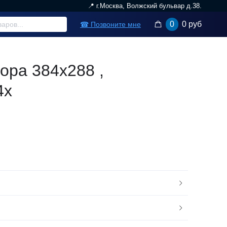
📍 г.Москва, Волжский бульвар д.38.
0
0 руб
☎ Позвоните мне
ора 384x288 ,
4x