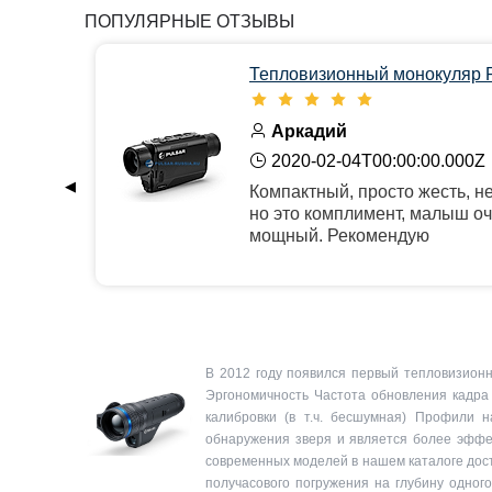
ПОПУЛЯРНЫЕ ОТЗЫВЫ
Тепловизионный монокуляр P
Аркадий
2020-02-04T00:00:00.000Z
◀
Компактный, просто жесть, не
но это комплимент, малыш о
мощный. Рекомендую
В 2012 году появился первый тепловизионн
Эргономичность Частота обновления кадра
калибровки (в т.ч. бесшумная) Профили
обнаружения зверя и является более эффек
современных моделей в нашем каталоге досту
получасового погружения на глубину одного