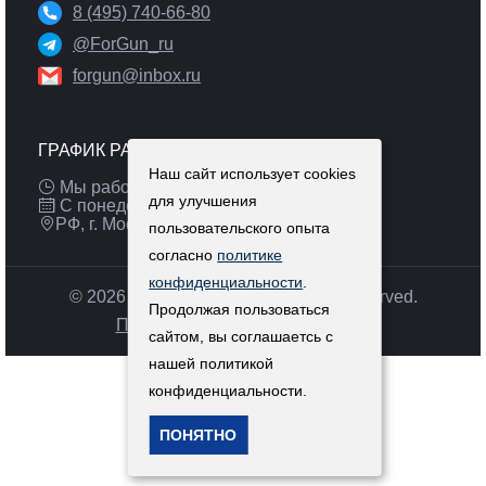
8 (495) 740-66-80
@ForGun_ru
forgun@inbox.ru
ГРАФИК РАБОТЫ
Наш сайт использует cookies
Мы работаем: 9:00 — 19:00 (МСК)
для улучшения
С понедельника по пятницу
РФ, г. Москва
пользовательского опыта
согласно
политике
конфиденциальности
.
© 2026 Pulsar-russia.ru. All Rights Reserved.
Продолжая пользоваться
Политика конфиденциальности
сайтом, вы соглашаетсь с
нашей политикой
конфиденциальности.
ПОНЯТНО